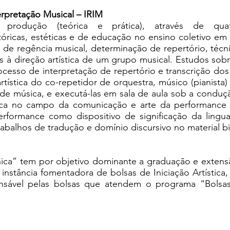
erpretação Musical – IRIM
produção (teórica e prática), através de quat
óricas, estéticas e de educação no ensino coletivo em 
s de regência musical, determinação de repertório, téc
as à direção artística de um grupo musical. Estudos sob
cesso de interpretação de repertório e transcrição do
rtística do co-repetidor de orquestra, músico (pianista)
s de música, e executá-las em sala de aula sob a condu
rica no campo da comunicação e arte da performance
erformance como dispositivo de significação da lingu
trabalhos de tradução e domínio discursivo no material b
ica” tem por objetivo dominante a graduação e extensã
instância fomentadora de bolsas de Iniciação Artística, 
ável pelas bolsas que atendem o programa “Bolsas 